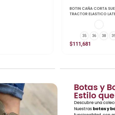
Elegir opciones
BOTIN CAÑA CORTA SUE
TRACTOR ELASTICO LAT
35
36
38
3
$
111,681
Botas y B
Estilo qu
Descubre una colec
Nuestras
botas y b
funcionalidad, con m