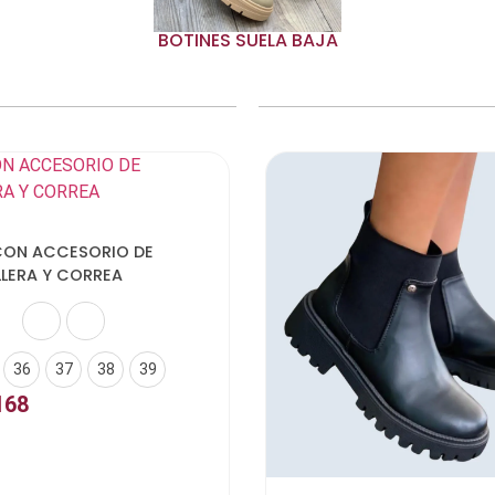
BOTINES SUELA BAJA
Elegir opciones
CON ACCESORIO DE
LERA Y CORREA
36
37
38
39
168