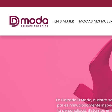
TENIS MUJER
MOCASINES MUJE
En Calzado D Moda, nuestra s
par es minuciosamente inspec
tu personalidad. ¡Estamos en