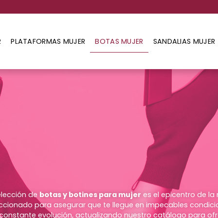
R
PLATAFORMAS MUJER
BOTAS MUJER
SANDALIAS MUJER
elección de
botas y botines para mujer
es el epicentro de la
cionado para asegurar que te llegue en impecables condici
 constante evolución, actualizando nuestro catálogo para ofr