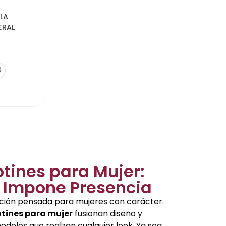
LA
ERAL
9
otines para Mujer:
e Impone Presencia
ción pensada para mujeres con carácter.
otines para mujer
fusionan diseño y
odelos que realzan cualquier look. Ya sea