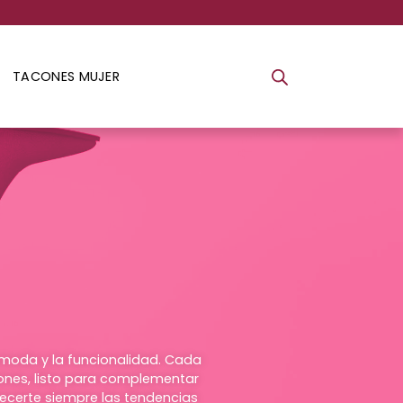
TACONES MUJER
 moda y la funcionalidad. Cada
ones, listo para complementar
ecerte siempre las tendencias