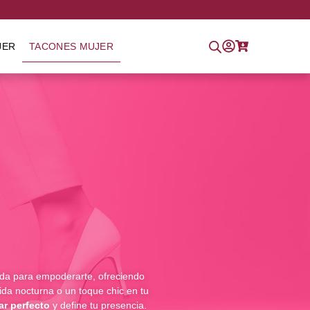
JER
TACONES MUJER
da para empoderarte, ofreciendo
lida nocturna o un toque chic en tu
ar perfecto
y define tu presencia.