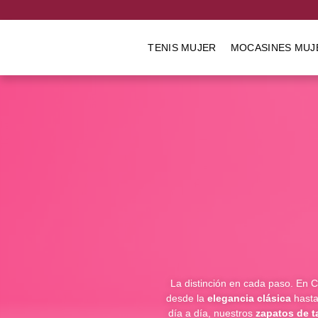
TENIS MUJER
MOCASINES MUJ
La distinción en cada paso. En 
desde la
elegancia clásica
hasta
día a día, nuestros
zapatos de t