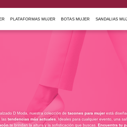
ER
PLATAFORMAS MUJER
BOTAS MUJER
SANDALIAS MU
Calzado D Moda, nuestra colección de
tacones para mujer
está diseña
 las
tendencias más actuales
. Ideales para cualquier evento, una sa
acón
te brindan la altura y la sofisticación que buscas.
Encuentra tu p