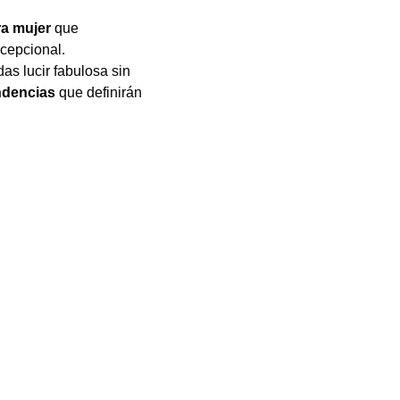
ra mujer
que
cepcional.
as lucir fabulosa sin
ndencias
que definirán