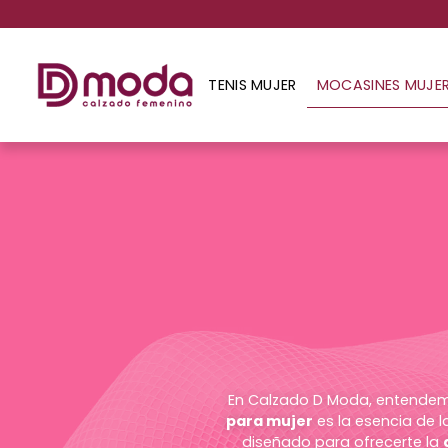
TENIS MUJER
MOCASINES MUJE
En Calzado D Moda, entendemos
para mujer
es la esencia de l
diseñado para ofrecerte la