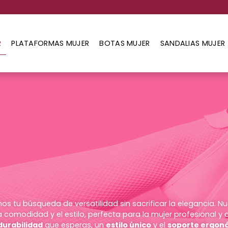
R
PLATAFORMAS MUJER
BOTAS MUJER
SANDALIAS MUJER
 tu búsqueda de versatilidad sin sacrificar la elegancia. N
a comodidad y el estilo, perfecta para la mujer profesional 
durabilidad
que esperas, un
estilo único
y el
soporte ergon