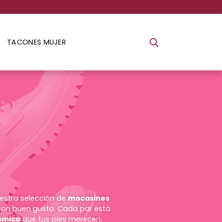
TACONES MUJER
uestra selección de
mocasines
y con buen gusto. Cada par está
ómico
que tus pies merecen.