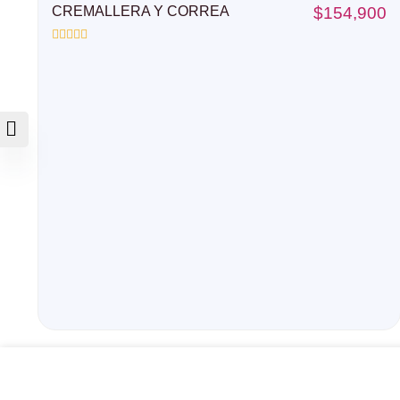
CREMALLERA Y CORREA
$
154,900
Valorado
con
0
de
5