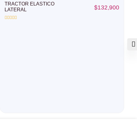
TRACTOR ELASTICO
$
132,900
LATERAL
Valorado
con
0
de
5