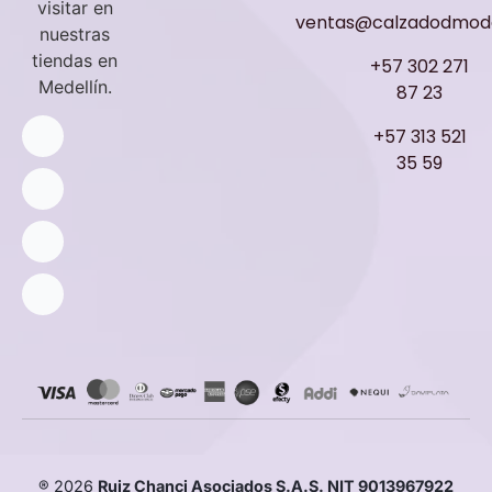
visitar en
ventas@calzadodmod
nuestras
tiendas en
+57 302 271
Medellín.
87 23
+57 313 521
35 59
® 2026
Ruiz Chanci Asociados S.A.S. NIT 9013967922