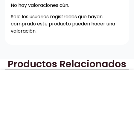
No hay valoraciones aún.
Solo los usuarios registrados que hayan
comprado este producto pueden hacer una
valoración.
Productos Relacionados
BALETA PUNTUDA ACCESORIO EN
Productos no encontrados
CAPELLADA DESTALONADA
$
62,941
ELEGIR OPCIONES
¿Quiénes
Enlaces
Calzado
Somos?
de
Mujer