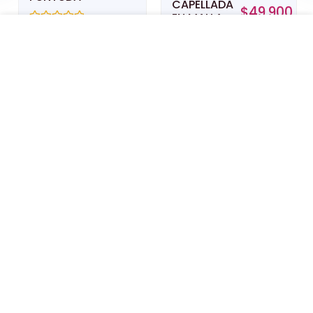
CAPELLADA
$
49,900
EN MALLA
CON
Valorado
con
PIEDRAS
PLANA EN YUTE CAPELLADA
0
TEJIDA
de
5
Valorado
con
0
ELEGIR OPCIONES
de
5
¿Quiénes
Enlaces
Calzado
Somos?
de
Mujer
interés
Con
Tenis Mujer
Peticiones,
nosotros
Quejas y
puedes
Botas
Reclamos
comprar
Mujer
con la