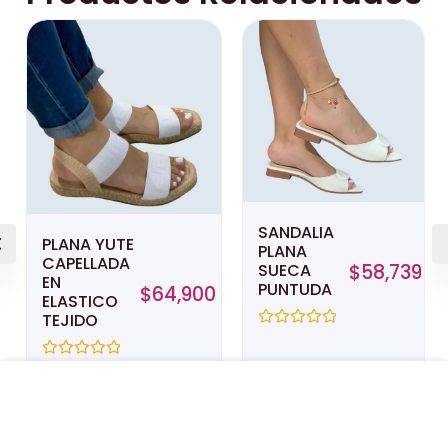
SANDALIA
PLANA YUTE
PLANA
CAPELLADA
SUECA
$
58,739
EN
PUNTUDA
$
64,900
ELASTICO
TEJIDO
Valorado
con
0
Valorado
de
con
5
0
SANDALIA SUECA DE TACON DOBLE
de
CAPELLADA EN ACETATO
5