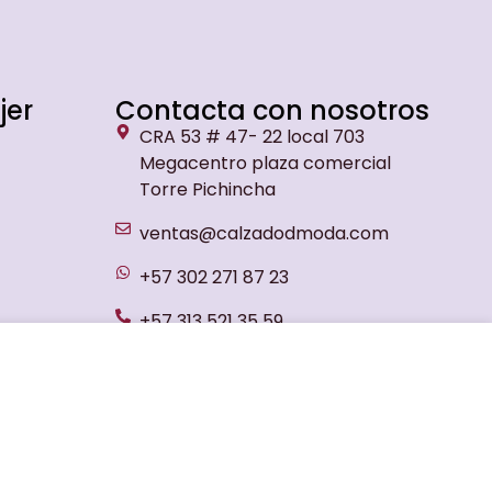
jer
Contacta con nosotros
CRA 53 # 47- 22 local 703
Megacentro plaza comercial
Torre Pichincha
ventas@calzadodmoda.com
+57 302 271 87 23
+57 313 521 35 59
ELEGIR OPCIONES