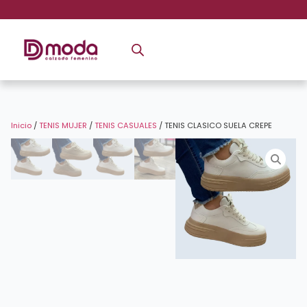
Inicio
/
TENIS MUJER
/
TENIS CASUALES
/ TENIS CLASICO SUELA CREPE