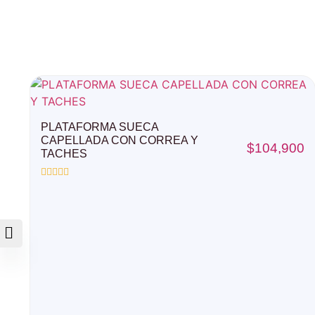
PLATAFORMA SUECA
CAPELLADA CON CORREA Y
$
104,900
TACHES
Valorado
con
0
de
5