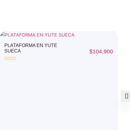
PLATAFORMA EN YUTE
SUECA
$
104,900
Valorado
con
0
de
5