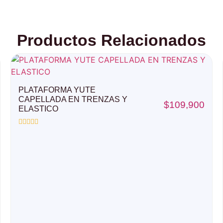
Productos Relacionados
PLATAFORMA YUTE
CAPELLADA EN TRENZAS Y
$
109,900
ELASTICO
Valorado
con
0
de
5