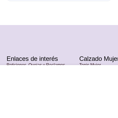
Enlaces de interés
Calzado Muje
Peticiones, Quejas y Reclamos
Tenis Mujer
Términos y condiciones
Botas Mujer
Políticas de privacidad
Mocasines Mujer
Políticas de Envíos y cambios
Plataformas Mujer
Contáctanos
Sandalias Mujer