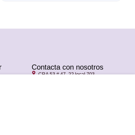
r
Contacta con nosotros
CRA 53 # 47- 22 local 703
Megacentro plaza comercial Torre
Pichincha
ELEGIR OPCIONES
ventas@calzadodmoda.com
+57 302 271 87 23
+57 313 521 35 59