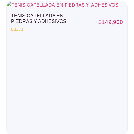
TENIS CAPELLADA EN
PIEDRAS Y ADHESIVOS
$
149,900
Valorado
con
0
de
5