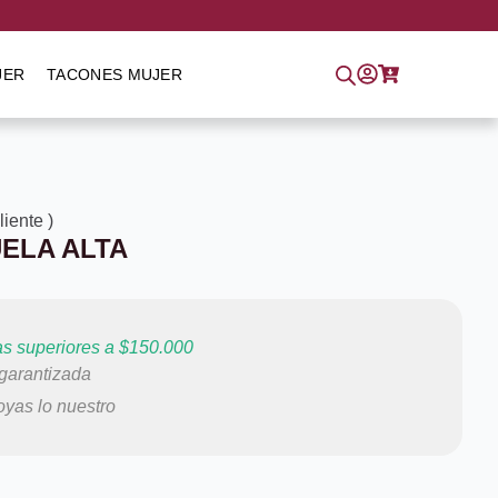
JER
TACONES MUJER
cliente
)
UELA ALTA
s superiores a $150.000
arantizada
yas lo nuestro