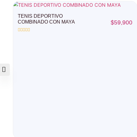
TENIS DEPORTIVO
COMBINADO CON MAYA
$
59,900
Valorado
con
0
de
5