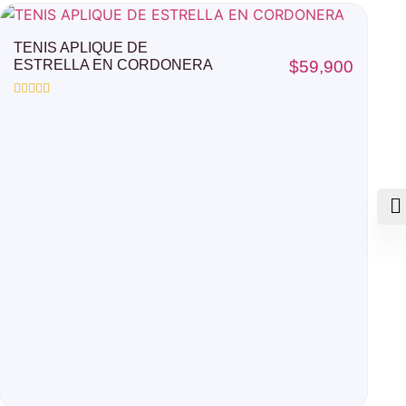
TENIS APLIQUE DE
ESTRELLA EN CORDONERA
$
59,900
Valorado
con
0
de
5