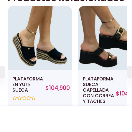
PLATAFORMA
PLATAFORMA
EN YUTE
SUECA
$
104,900
SUECA
CAPELLADA
$
104,
CON CORREA
Y TACHES
Valorado
con
0
Valorado
de
PLATAFORMA EN YUTE CAPELLADA
con
5
0
CRUZADA CON STRASS
de
5